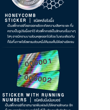
HONEYCOMB
|
STICKER
ชนิดหลังรังผึ้ง
เป็นสติ๊กเกอร์ที่ลอกออกแล้วจะเกิดความเสียหาย และ ทิ้ง
คราบเป็นรูปรังผึ้งเอาไว้ ตัวสติ๊กเกอร์เป็นลักษณะชิ้นบางๆ
ใสๆ อาจมีคราบบางส่วนหลุดออกไปด้วย ในขณะเดียวกัน
ก็ยังทิ้งภาพโฮโลแกรมส่วนหนึ่งให้มองเห็นได้อย่างชัดเจน
STICKER WITH RUNNING
|
NUMBERS
ชนิดรันนิ่งนัมเบอร์
เป็นสติ๊กเกอร์ที่เราสามารถพิมพ์ลงไปได้หลายลักษณะ อีก